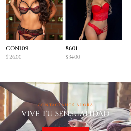
CON109
8601
$
26.00
$
34.00
CONTÁCTANOS AHORA
VIVE TU SENSUALIDAD