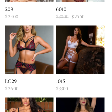
209
6010
$
24.00
$
30.00
$
25.50
LC29
1015
$
26.00
$
33.00