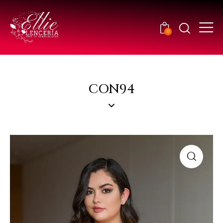
0
CON94