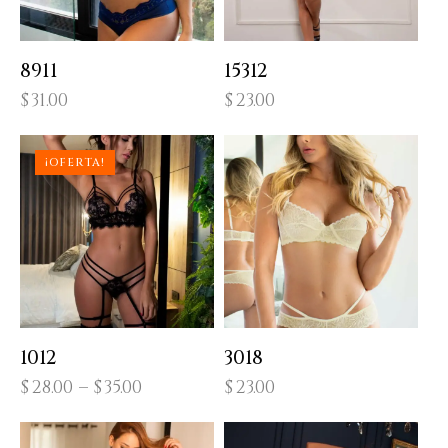
8911
15312
$
31.00
$
23.00
¡OFERTA!
1012
3018
$
28.00
–
$
35.00
$
23.00