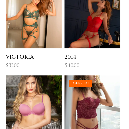
VICTORIA
2014
$
33.00
$
40.00
¡OFERTA!