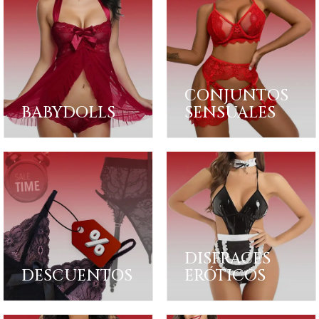
CONJUNTOS
BABYDOLLS
SENSUALES
DISFRACES
DESCUENTOS
ERÓTICOS