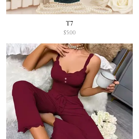
T7
$
5.00