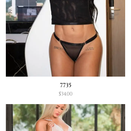
7735
$
34.00