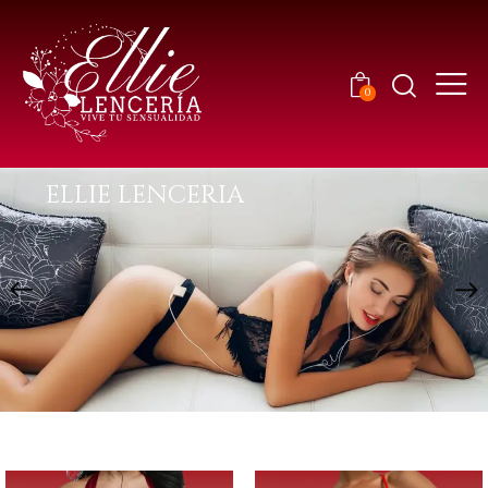
0
E
L
L
I
E
L
E
N
C
E
R
I
A
VIVE TU SENSUALI