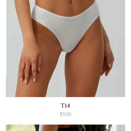
T14
$
5.00