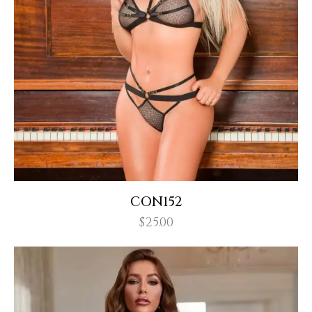
CON152
$
25.00