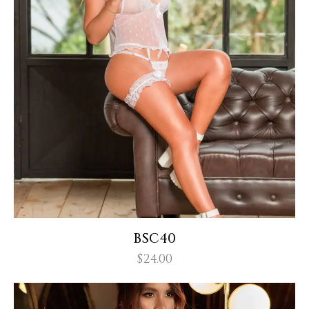
BSC40
$
24.00