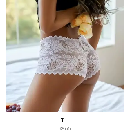
T11
$
5.00