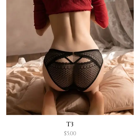
T3
$
5.00