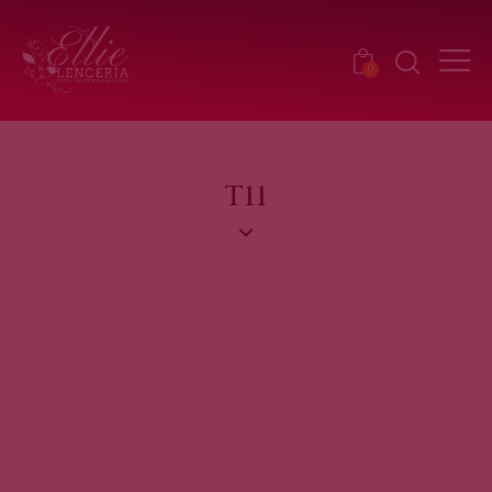
0
T11