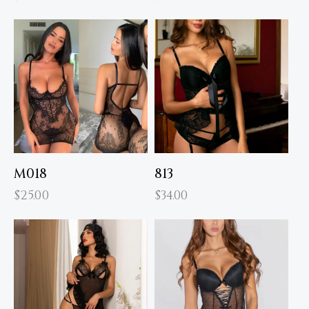
M018
813
$
25.00
$
34.00