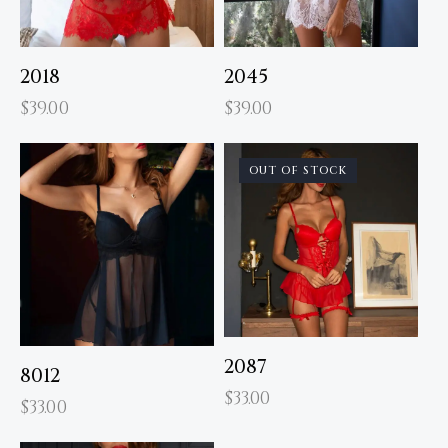
2018
2045
$
39.00
$
39.00
OUT OF STOCK
2087
8012
$
33.00
$
33.00