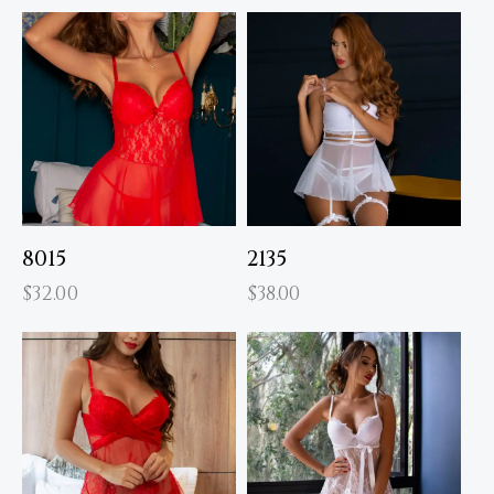
8015
2135
$
32.00
$
38.00