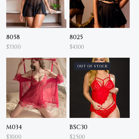
8058
8025
$
33.00
$
43.00
OUT OF STOCK
M034
BSC30
$
30.00
$
25.00