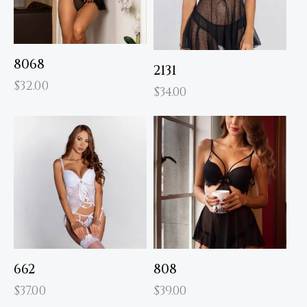
8068
2131
$
32.00
$
34.00
662
808
$
37.00
$
39.00