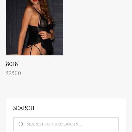
8018
$
25.00
SEARCH