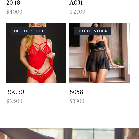
2048
A031
$
40.00
$
27.00
OUT OF STOCK
OUT OF STOCK
BSC30
8058
$
25.00
$
33.00