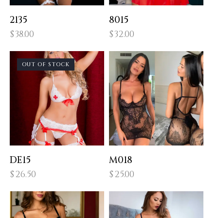
2135
8015
$
38.00
$
32.00
OUT OF STOCK
DE15
M018
$
26.50
$
25.00