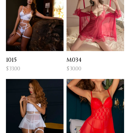
1015
M034
$
33.00
$
30.00