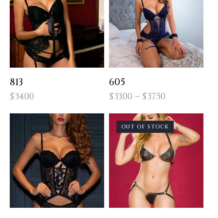
813
605
$
34.00
$
33.00
–
$
37.50
OUT OF STOCK