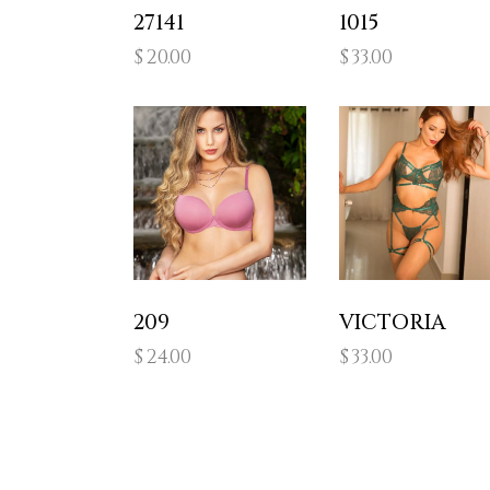
27141
1015
$
20.00
$
33.00
209
VICTORIA
$
24.00
$
33.00