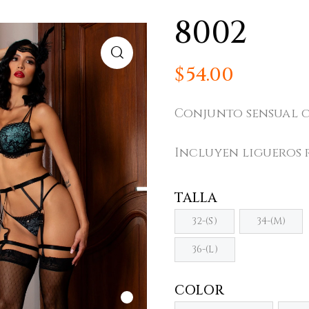
8002
$
54.00
Conjunto sensual c
Incluyen ligueros r
TALLA
32-(S)
34-(M)
36-(L)
COLOR