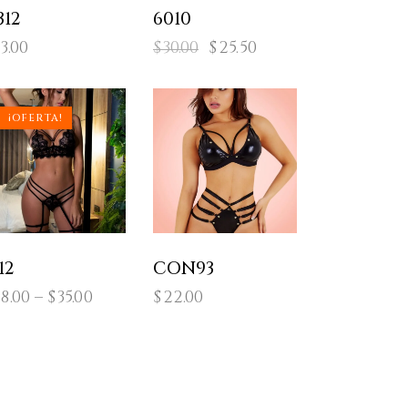
312
6010
3.00
$
30.00
$
25.50
¡OFERTA!
12
CON93
8.00
–
$
35.00
$
22.00