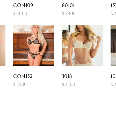
CON109
80101
15
$
26.00
$
28.00
$
2
CON152
3018
10
$
25.00
$
23.00
$
2