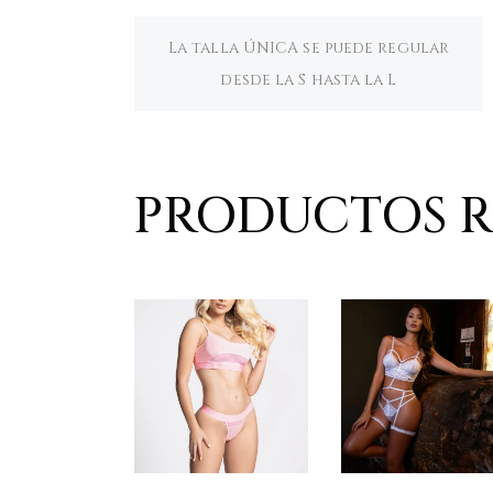
La talla ÚNICA se puede regular
desde la S hasta la L
PRODUCTOS 