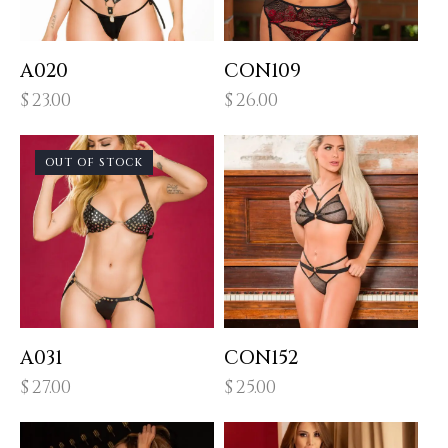
A020
CON109
$
23.00
$
26.00
OUT OF STOCK
A031
CON152
$
27.00
$
25.00