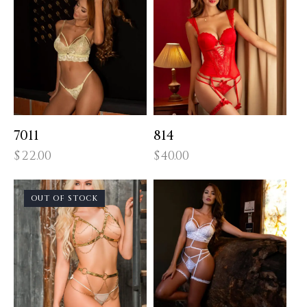
7011
814
$
22.00
$
40.00
OUT OF STOCK