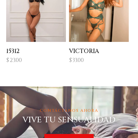
15312
VICTORIA
$
23.00
$
33.00
CONTÁCTANOS AHORA
VIVE TU SENSUALIDAD