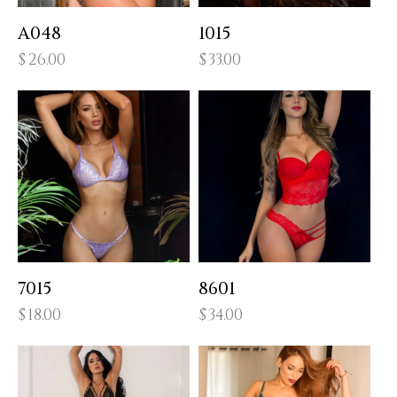
A048
1015
$
26.00
$
33.00
7015
8601
$
18.00
$
34.00