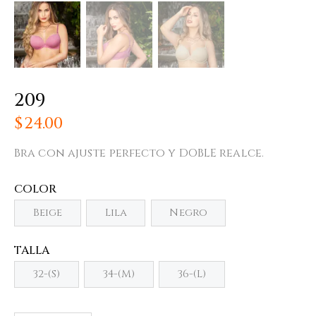
209
$
24.00
Bra con ajuste perfecto y DOBLE realce.
COLOR
Beige
Lila
Negro
TALLA
32-(S)
34-(M)
36-(L)