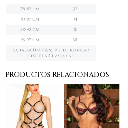
78-82 cm
32
83-87 cm
34
88-92 cm
36
93-97 cm
38
La talla ÚNICA se puede regular
desde la S hasta la L
PRODUCTOS RELACIONADOS